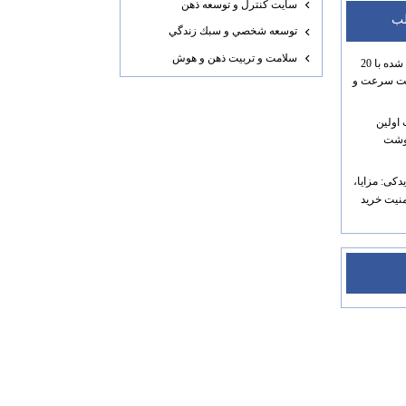
سايت كنترل و توسعه ذهن
لب
توسعه شخصي و سبك زندگي
سلامت و تربيت ذهن و هوش
بازی ماشین اسپرت 3 مود شده با 20
ایت سرعت و
 اولین
نوشت
یدکی: مزایا،
نیت خرید